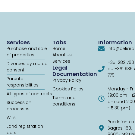
Services
Tabs
Information
Purchase and sale
Home
info@celiar
of properties
About us
Services
+351 282 760
Divorces by mutual
Legal
ou +351 936
consent
Documentation
779
Parental
Privacy Policy
responsibilities
Cookies Policy
Monday - Fr
All types of contracts
(9:00 am - 1
Terms and
pm and 2:0
Succession
conditions
- 5:30 pm)
processes
Wills
Rua Infante 
Land registration
Sagres, 160,
acts
8600-743 La